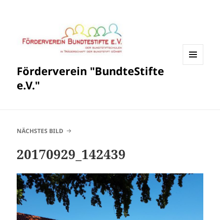
Förderverein "BundteStifte
MENÜ
UND
e.V."
WIDGETS
NÄCHSTES BILD
20170929_142439