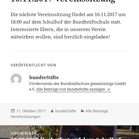
Die nächste Vereinssitzung findet am 16.11.2017 um
18:00 auf dem Schulhof der Bundtstiftschule statt.
Interessierte Eltern, die in unserem Verein
mitwirken wollen, sind herzlich eingeladen!
VERÖFFENTLICHT VON
bundteStifte
Förderverein der Bundtstiftschule gemeinützige GmbH
e.V.
Alle Beiträge von bundteStifte anzeigen
Veröffentlicht
Autor
Kategorien
11. Oktober 2017
bundteStifte
Alle Beiträge
,
am
Vereinssitzungen
Beitragsnavigation
VORHERIGER