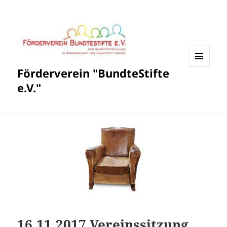
Förderverein "BundteStifte
MENÜ
UND
e.V."
WIDGETS
16.11.2017 Vereinssitzung