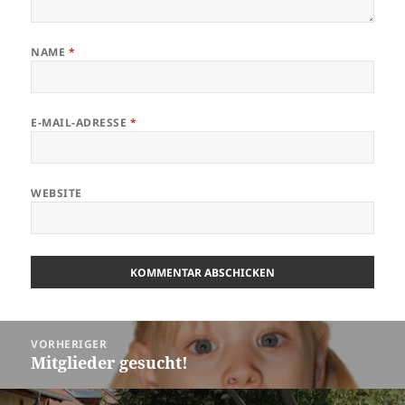
NAME
*
E-MAIL-ADRESSE
*
WEBSITE
Beitragsnavigation
VORHERIGER
Mitglieder gesucht!
Vorheriger
Beitrag: