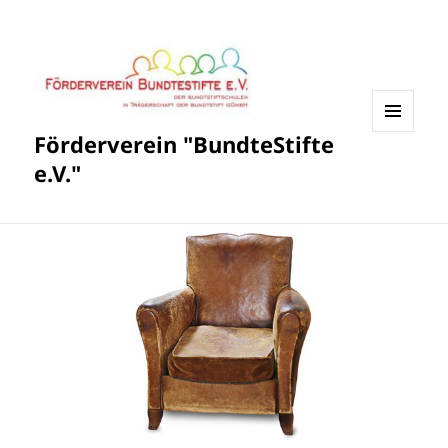
Förderverein "BundteStifte
MENÜ
UND
e.V."
WIDGETS