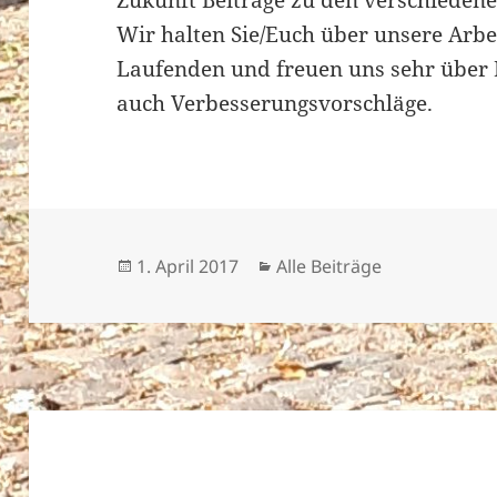
Zukunft Beiträge zu den verschiedene
Wir halten Sie/Euch über unsere Arbe
Laufenden und freuen uns sehr übe
auch Verbesserungsvorschläge.
Veröffentlicht
Kategorien
1. April 2017
Alle Beiträge
am