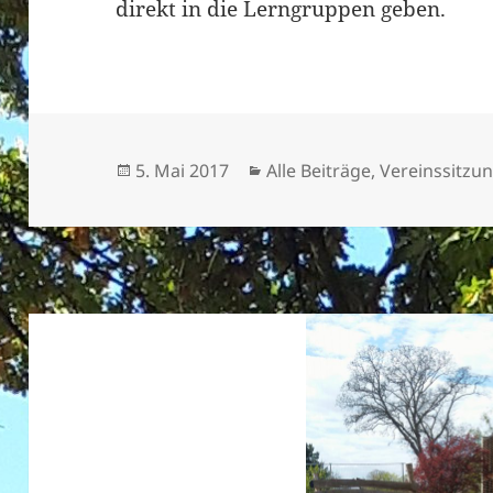
direkt in die Lerngruppen geben.
Veröffentlicht
Kategorien
5. Mai 2017
Alle Beiträge
,
Vereinssitzu
am